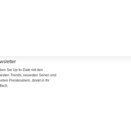
wsletter
iben Sie Up-to-Date mit den
ßesten Trends, neuesten Serien und
ellen Preisknallern, direkt in Ihr
tfach.