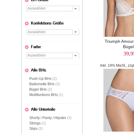
Konfektions Größe
Triumph Amoure
Bügel
Farbe
39,9
Inkl. 19% MwSt., zzg
Alle BHs
Push-Up BHs
(2)
Balkonette BHs
(3)
Bügel BHs
(2)
Multifuntions BHs
(1)
Alle Unterteile
Shorty / Panty / Hipster
(3)
Strings
(1)
Slips
(2)