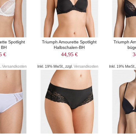
tte Spotlight
Triumph Amourette Spotlight
Triumph Amo
 BH
Halbschalen-BH
büge
5 €
44,95 €
3
l.
Versandkosten
Inkl. 19% MwSt., zzgl.
Versandkosten
Inkl. 19% MwSt.,