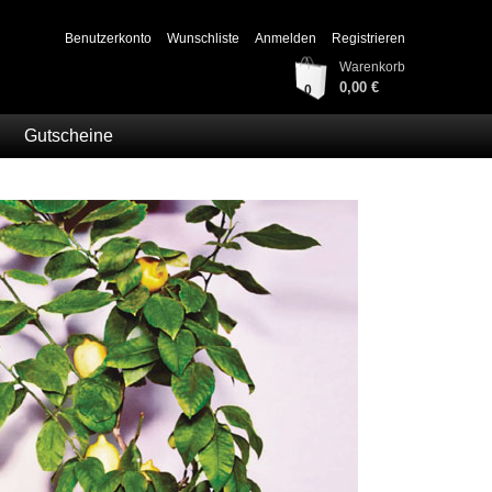
Benutzerkonto
Wunschliste
Anmelden
Registrieren
Warenkorb
0,00 €
0
Gutscheine